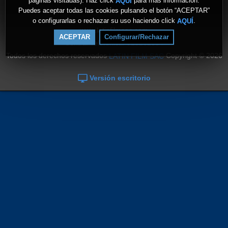
páginas visitadas). Haz click
para más información.
AQUÍ
Puedes aceptar todas las cookies pulsando el botón “ACEPTAR”
o configurarlas o rechazar su uso haciendo click
.
AQUÍ
www.latinfilmsac.com
ACEPTAR
Configurar/Rechazar
Central Telefónica: 928162304
Todos los derechos reservados
Copyright © 2026
LATIN FILM SAC
Versión escritorio