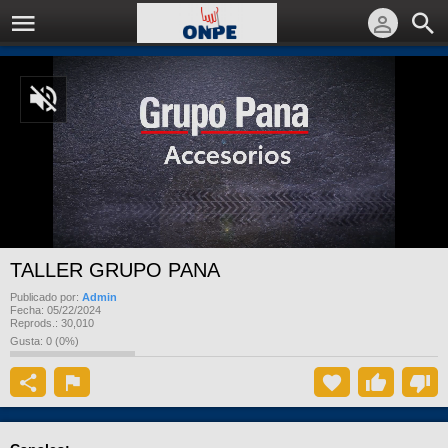
TALLER GRUPO PANA
Publicado por:
Admin
Fecha:
05/22/2024
Reprods.:
30,010
Gusta:
0
(
0
%)