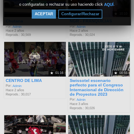
o configurarlas o rechazar su uso haciendo click
.
AQUÍ
ACEPTAR
Configurar/Rechazar
02:23
10:10
Chutana
NGR - FRANQUICIAS
Por:
Por:
Admin
Admin
Hace 2 años
Hace 2 años
Reprods.: 30,569
Reprods.: 30,024
01:16
00:55
CENTRO DE LIMA
Swissotel escenario
perfecto para el Congreso
Por:
Admin
Internacional de Dirección
Hace 2 años
de Proyectos 2023
Reprods.: 30,017
Por:
Admin
Hace 3 años
Reprods.: 30,026